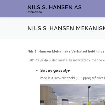
Skip
NILS S. HANSEN AS
to
nshmek.no
content
NILS S. HANSEN MEKANIS
Nils S. Hansen Mekaniske Verksted held til 
I 2017 avvikla vi det meste av aktivitetetn, men vi k
Sal av gassolje
med lavt svovelinnhald (500 ppm) frå vårt 