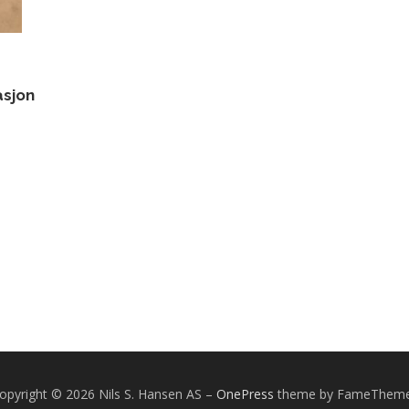
asjon
opyright © 2026 Nils S. Hansen AS
–
OnePress
theme by FameThem