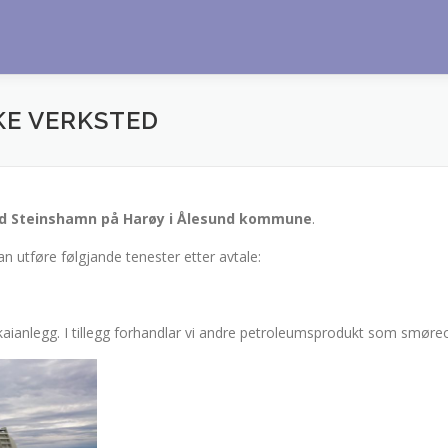
KE VERKSTED
ved Steinshamn på Harøy i Ålesund kommune
.
an utføre følgjande tenester etter avtale:
kaianlegg. I tillegg forhandlar vi andre petroleumsprodukt som smøreol